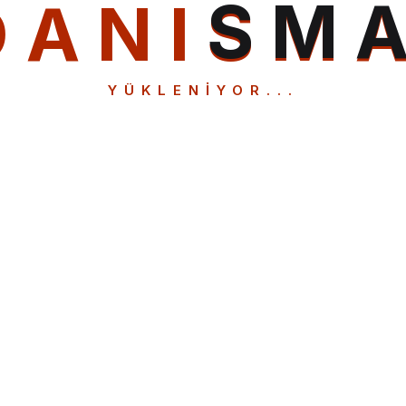
D
A
N
I
S
M
YÜKLENIYOR...