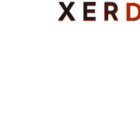
X
E
R