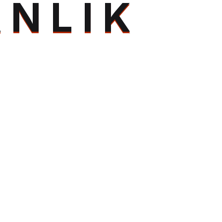
A
N
L
I
K
Etiketler
Çok Disiplinli Danışmanlık
Stratejik Danışmanlık
Entegre Hizmet Modeli
Proje Bazlı Çözüm
Danışmanlıkta Dönüşüm
Veri Odaklı Karar Alma